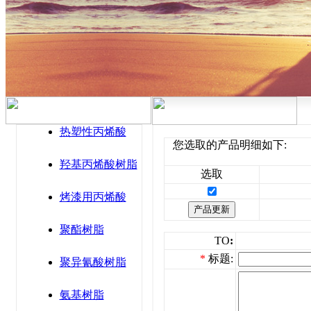
热塑性丙烯酸
您选取的产品明细如下:
羟基丙烯酸树脂
选取
烤漆用丙烯酸
聚酯树脂
TO
:
*
标题:
聚异氰酸树脂
氨基树脂