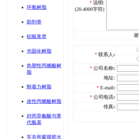
*
说明:
环氧树脂
(20-4000字符)
助剂类
谢
铝银浆类
光固化树脂
*
联系人
:
热塑性丙烯酸树
*
公司名称
:
脂
地址:
附着力树脂
*
E-mail
:
*
公司电话
:
改性丙烯酸树脂
传真
:
封闭异氰酸与苯
代氨基
车衣和窗膜胶水