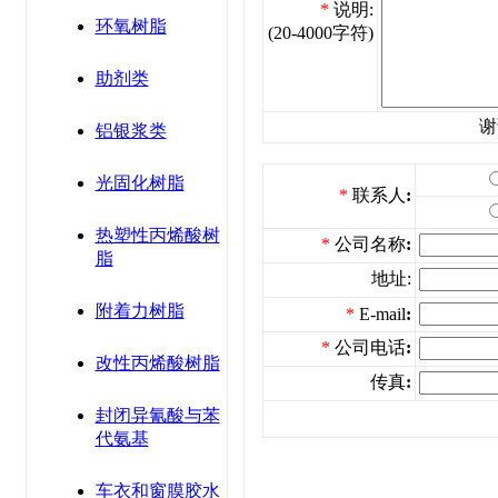
*
说明:
环氧树脂
(20-4000字符)
助剂类
谢
铝银浆类
光固化树脂
*
联系人
:
热塑性丙烯酸树
*
公司名称
:
脂
地址:
附着力树脂
*
E-mail
:
*
公司电话
:
改性丙烯酸树脂
传真
:
封闭异氰酸与苯
代氨基
车衣和窗膜胶水