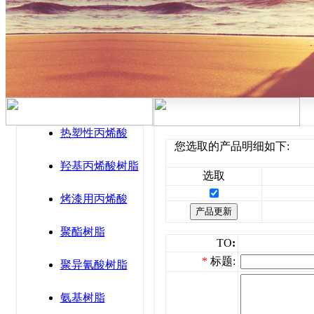
热塑性丙烯酸
您选取的产品明细如下:
羟基丙烯酸树脂
选取
烤漆用丙烯酸
聚酯树脂
TO
:
*
标题:
聚异氰酸树脂
氨基树脂